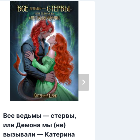
Все ведьмы — стервы,
Лёд тв
или Демона мы (не)
Вулф
вызывали — Катерина