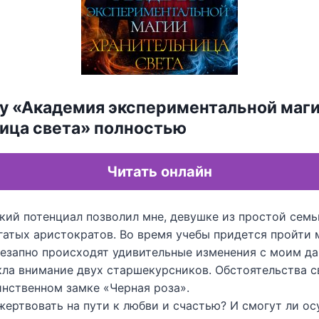
гу «Академия экспериментальной маги
ица света» полностью
Читать онлайн
ий потенциал позволил мне, девушке из простой семьи
гатых аристократов. Во время учебы придется пройти 
незапно происходят удивительные изменения с моим да
кла внимание двух старшекурсников. Обстоятельства с
инственном замке «Черная роза».
жертвовать на пути к любви и счастью? И смогут ли о