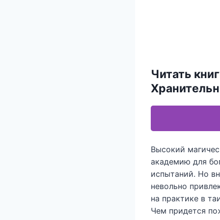
Читать кни
Хранительн
Высокий магическ
академию для бо
испытаний. Но в
невольно привле
на практике в та
Чем придется по