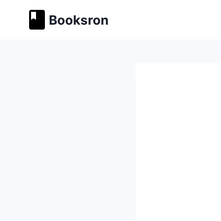
Перейти
Booksron
к
содержимому