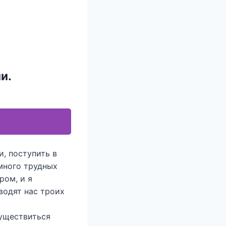
и.
, поступить в
много трудных
ром, и я
водят нас троих
существиться