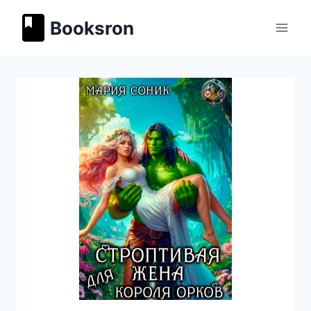
Перейти
Booksron
к
содержимому