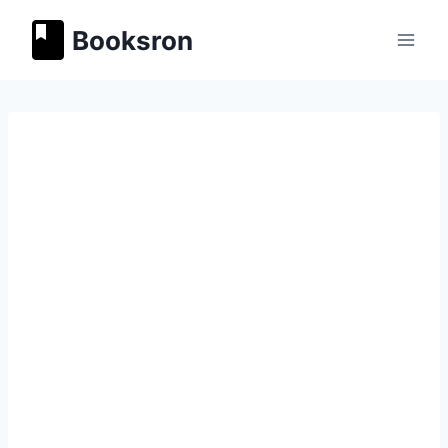
Перейти
Booksron
к
содержимому