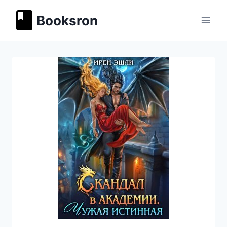
Перейти
Booksron
к
содержимому