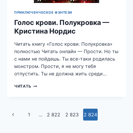
ПРИКЛЮЧЕНЧЕСКОЕ ФЭНТЕЗИ
Голос крови. Полукровка —
Кристина Нордис
Читать книгу «Голос крови. Полукровка»
полностью Читать онлайн — Прости. Но ты
с нами не пойдешь. Ты все-таки родилась
монстром. Прости, я не могу тебя
отпустить. Ты не должна жить среди…
ГОЛОС
ЧИТАТЬ
КРОВИ.
ПОЛУКРОВКА
—
КРИСТИНА
Навигация
Предыдущая
1
…
2 822
2 823
2 824
НОРДИС
по
страница
страницам