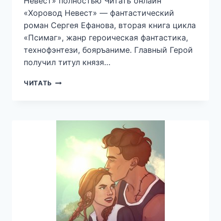
Невест» полностью Читать онлайн
«Хоровод Невест» — фантастический
роман Сергея Ефанова, вторая книга цикла
«Псимаг», жанр героическая фантастика,
технофэнтези, бояръаниме. Главный Герой
получил титул князя…
ПСИМАГ.
ЧИТАТЬ
КНИГА
2.
ХОРОВОД
НЕВЕСТ
—
ИДДК