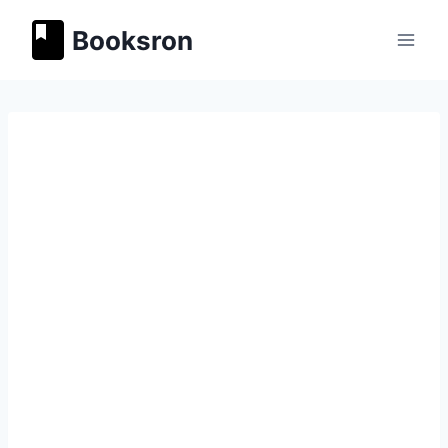
Перейти
Booksron
к
содержимому