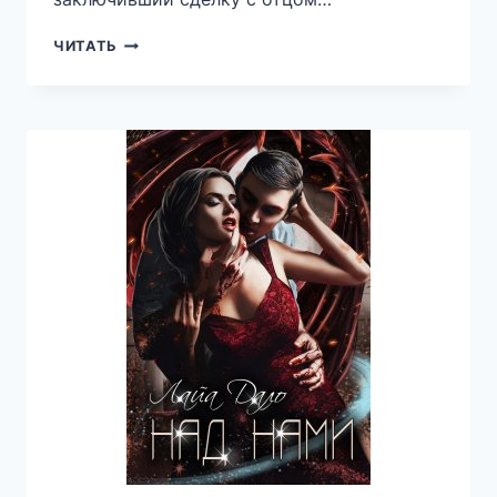
ТЁМНАЯ
ЧИТАТЬ
ТАЙНА
ИНКУБА
—
СЕРИНА
ГЭЛБРЭЙТ