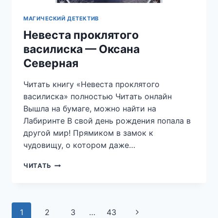
МАГИЧЕСКИЙ ДЕТЕКТИВ
Невеста проклятого
василиска — Оксана
Северная
Читать книгу «Невеста проклятого
василиска» полностью Читать онлайн
Вышла на бумаге, можно найти на
Лабиринте В свой день рождения попала в
другой мир! Прямиком в замок к
чудовищу, о котором даже…
НЕВЕСТА
ЧИТАТЬ
ПРОКЛЯТОГО
ВАСИЛИСКА
—
ОКСАНА
Навигация
1
2
3
…
43
Следующая
СЕВЕРНАЯ