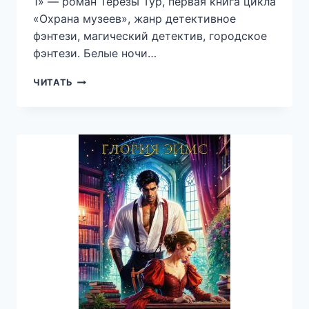
1» — роман Терезы Тур, первая книга цикла
«Охрана музеев», жанр детективное
фэнтези, магический детектив, городское
фэнтези. Белые ночи…
ОХРАНА
ЧИТАТЬ
МУЗЕЕВ.
ТАЙНА
НОМЕР
1
—
ИДДК