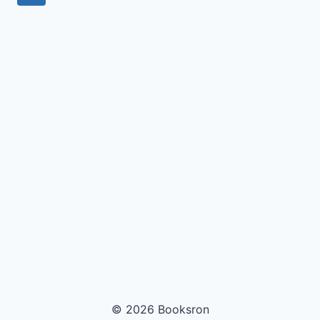
по
страница
страницам
© 2026 Booksron