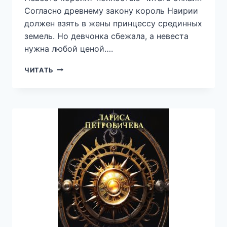
Согласно древнему закону король Наирии
должен взять в жены принцессу срединных
земель. Но девчонка сбежала, а невеста
нужна любой ценой….
ПОПАДАНКА
ЧИТАТЬ
ПО
КОНТРАКТУ,
ИЛИ
НЕВЕСТА
КОРОЛЯ
—
МИЛА
СИНИЧКИНА