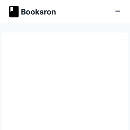
Перейти
Booksron
к
содержимому