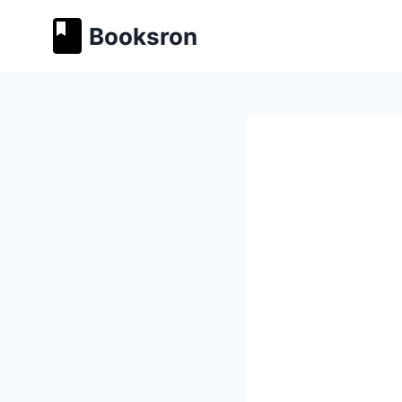
Перейти
Booksron
к
содержимому