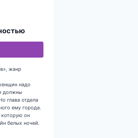
лностью
в», жанр
 женщин надо
не должны
Но глава отдела
ного ему города.
, которую он
йн белых ночей.