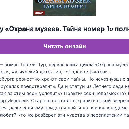
у «Охрана музеев. Тайна номер 1» по
Читать онлайн
— роман Терезы Тур, первая книга цикла «Охрана музее
ези, магический детектив, городское фэнтези.
рбурга ревностно хранят свои тайны. Но исчезнувших
 русалок предотвратить. Да и статуи из Летнего сада 
как за этим всем уследить? Практически невозможно? 
ор Иванович Старцев поставлен хранить покой вверен
тся, даже если ему придется пойти на поклон к ведьме
любит? Кто же разберет эти чувства в переплетении та