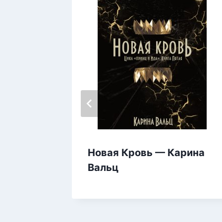
Новая Кровь — Карина
ая для
Вальц
ерми