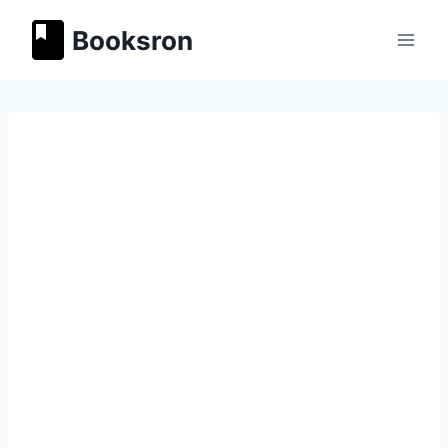
Перейти
Booksron
к
содержимому