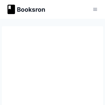
Перейти
Booksron
к
содержимому