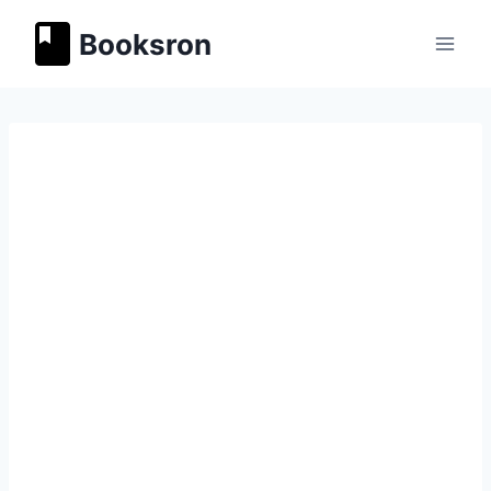
Перейти
Booksron
к
содержимому