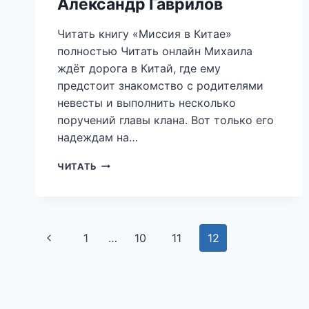
Александр Гаврилов
Читать книгу «Миссия в Китае»
полностью Читать онлайн Михаила
ждёт дорога в Китай, где ему
предстоит знакомство с родителями
невесты и выполнить несколько
поручений главы клана. Вот только его
надеждам на…
МИССИЯ
ЧИТАТЬ
В
КИТАЕ
—
АЛЕКСАНДР
Навигация
ГАВРИЛОВ
Предыдущая
1
…
10
11
12
по
страница
страницам