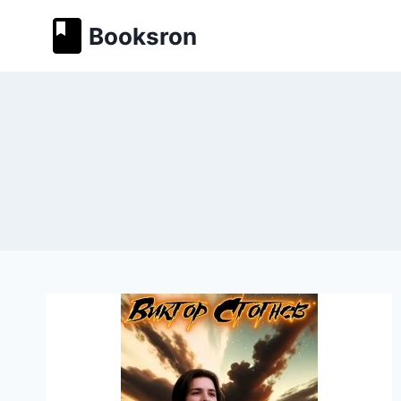
Перейти
Booksron
к
содержимому