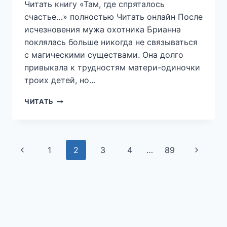
Читать книгу «Там, где спряталось
счастье…» полностью Читать онлайн После
исчезновения мужа охотника Брианна
поклялась больше никогда не связываться
с магическими существами. Она долго
привыкала к трудностям матери-одиночки
троих детей, но…
ТАМ,
ЧИТАТЬ
ГДЕ
СПРЯТАЛОСЬ
СЧАСТЬЕ…
—
Навигация
Предыдущая
1
2
3
4
…
89
Следую
ФОРА
по
КЛЕВЕР
страница
страниц
страницам