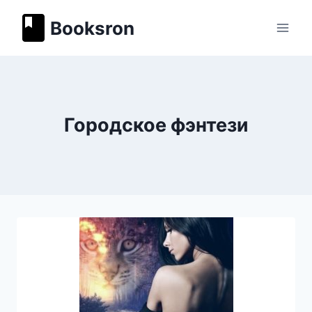
Перейти
Booksron
к
содержимому
Городское фэнтези