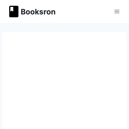
Перейти
Booksron
к
содержимому