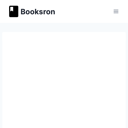
Перейти
Booksron
к
содержимому