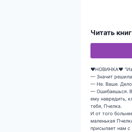
Читать кни
❤️НОВИНКА❤️ "Изм
— Значит решила 
— Не. Ваше. Дело
— Ошибаешься. В
ему навредить, к
тебя, Пчелка.
И от того больне
маленькая Пчелка
присылает нам с