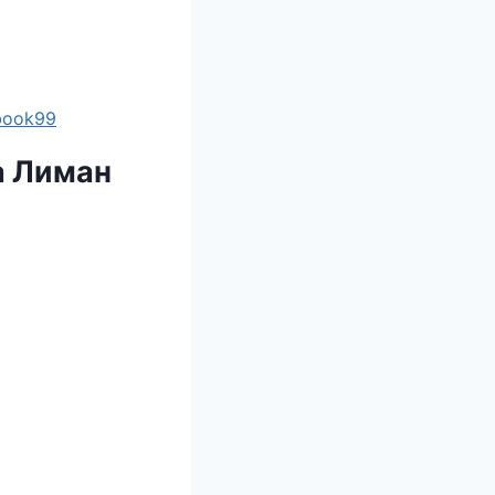
ebook99
а Лиман