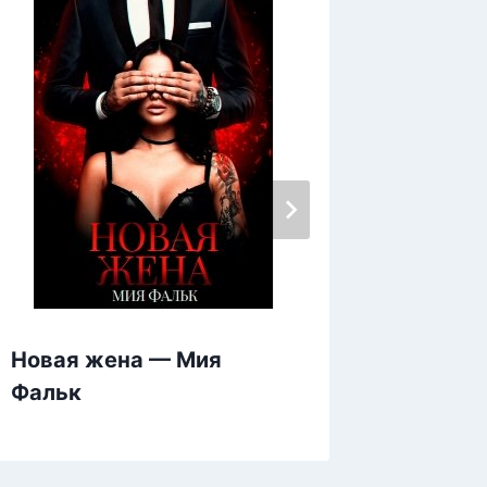
Реванш
Новая жена — Мия
Шагае
Фальк