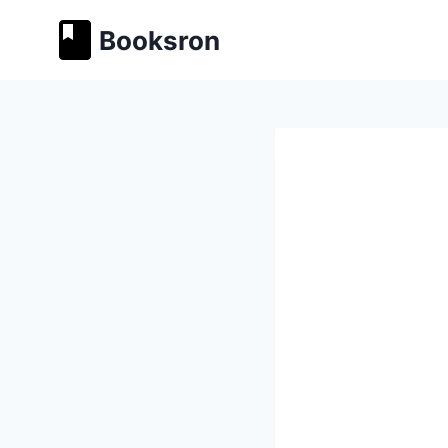
Перейти
Booksron
к
содержимому