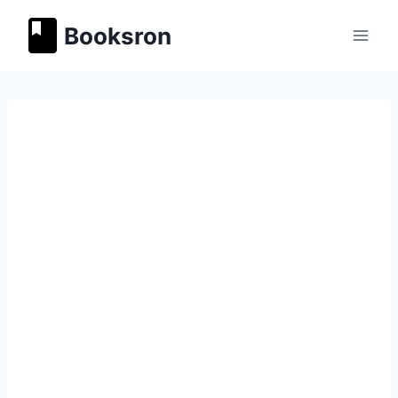
Перейти
Booksron
к
содержимому