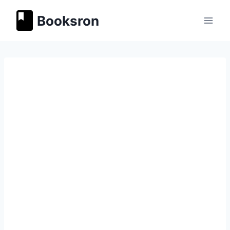
Перейти
Booksron
к
содержимому