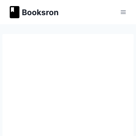
Перейти
Booksron
к
содержимому