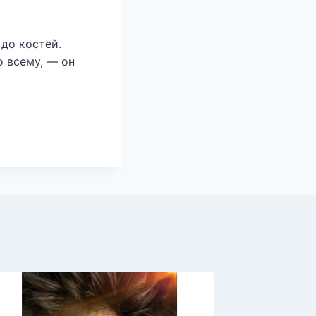
до костей.
о всему, — он