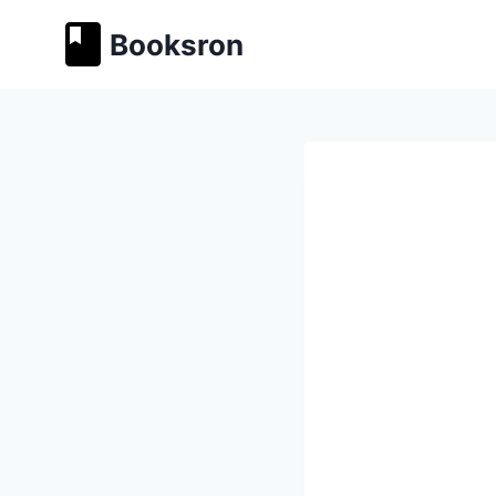
Перейти
Booksron
к
содержимому