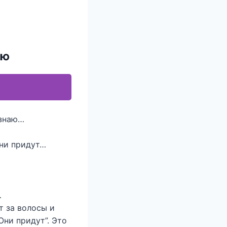
ью
 знаю…
Они придут…
…
т за волосы и
Они придут”. Это