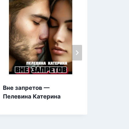
Вне запретов —
Родить
Пелевина Катерина
чужом
Лайон