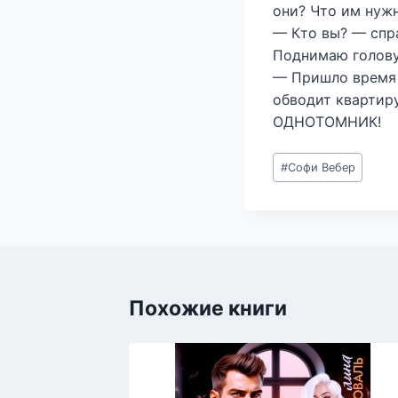
они? Что им нуж
— Кто вы? — сп
Поднимаю голову
— Пришло время о
обводит квартиру
ОДНОТОМНИК!
Метки
#
Софи Вебер
записи:
Похожие книги