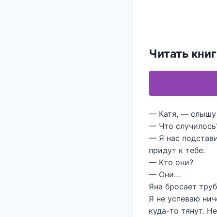
Читать кни
— Катя, — слышу 
— Что случилось
— Я нас подстав
придут к тебе.
— Кто они?
— Они…
Яна бросает труб
Я не успеваю нич
куда-то тянут. Н