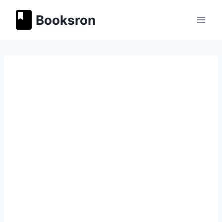
Перейти
Booksron
к
содержимому