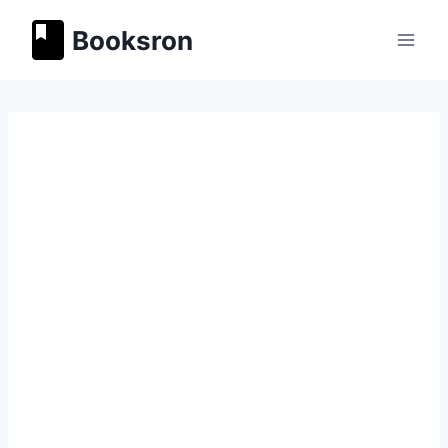
Перейти
Booksron
к
содержимому