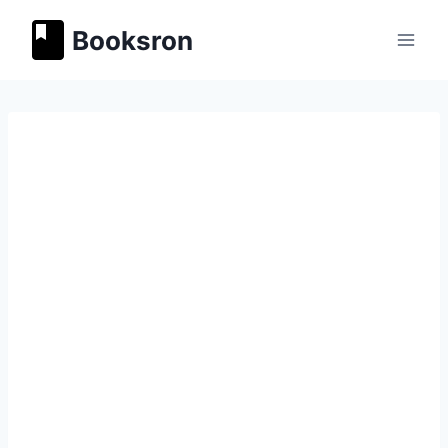
Перейти
Booksron
к
содержимому