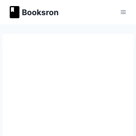
Перейти
Booksron
к
содержимому