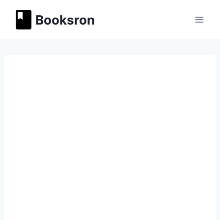
Перейти
Booksron
к
содержимому