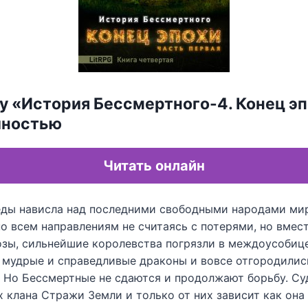
у «История Бессмертного-4. Конец эп
лностью
Читать онлайн
еды нависла над последними свободными народами ми
о всем направлениям не считаясь с потерями, но вмес
озы, сильнейшие королевства погрязли в междоусобице
а мудрые и справедливые драконы и вовсе отгородилис
. Но Бессмертные не сдаются и продолжают борьбу. Су
х клана Стражи Земли и только от них зависит как она