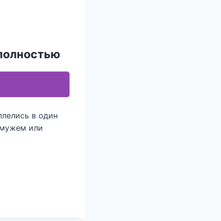
 полностью
плелись в один
 мужем или