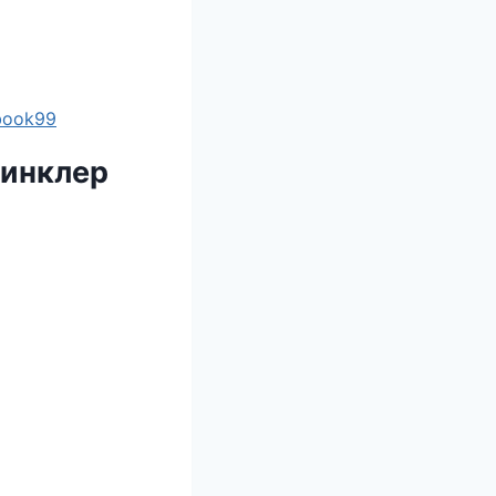
ebook99
Синклер