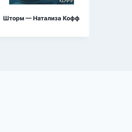
Шторм — Натализа Кофф
Девочк
Амелия