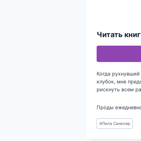
Читать кни
Когда рухнувший
клубок, мне пре
рискнуть всем ра
Проды ежедневн
Метки
#
Лила Синклер
записи: