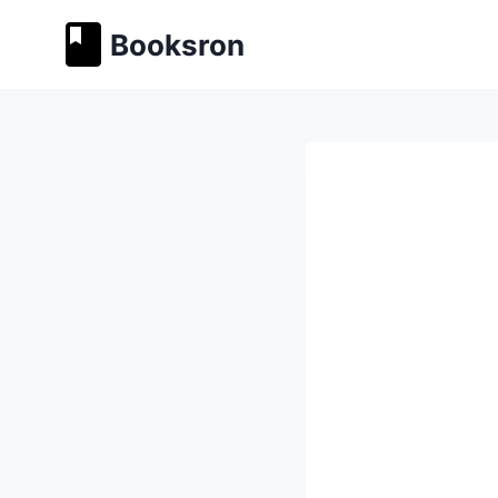
Перейти
Booksron
к
содержимому