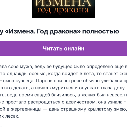
у «Измена. Год дракона» полностью
Читать онлайн
ла себе мужа, ведь её будущее было определено ещё в
 что однажды осенью, когда войдёт в лета, то станет ж
 сына кузнеца. Парень при встрече обычно улыбался п
 это делать, а начал хмуриться и опускать глаза долу.
ать, ведь время свадеб близилось, а жених был невесел 
не престало распрощаться с девичеством, она узнала т
мой в жертвенницы — дань страшному крылатому змею,
х лесах.