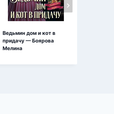
Снежин
Ведьмин дом и кот в
ладоня
придачу — Боярова
Мелина