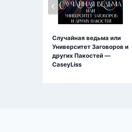
едьма
Случайная ведьма или
— Лия
Университет Заговоров и
других Пакостей —
CaseyLiss