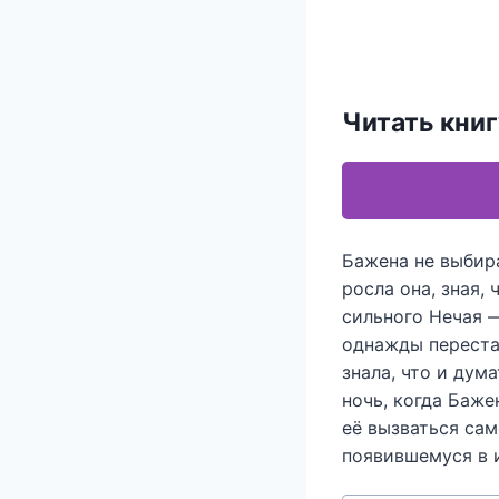
Читать книг
Бажена не выбира
росла она, зная,
сильного Нечая —
однажды перестал
знала, что и дум
ночь, когда Баже
её вызваться са
появившемуся в и