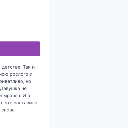
 детстве. Так и
еною рослого и
риветливо, но
 Девушка не
и мрачен. И в
о, что заставило
 снова