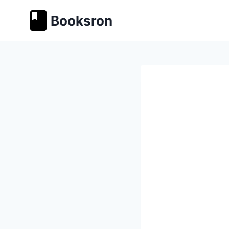
Перейти
Booksron
к
содержимому