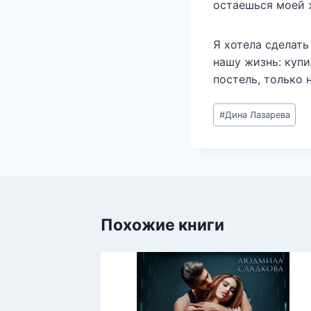
остаешься моей ж
Я хотела сделат
нашу жизнь: купи
постель, только 
Метки
#
Дина Лазарева
записи:
Похожие книги