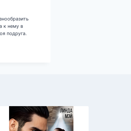
знообразить
а к нему в
оя подруга.