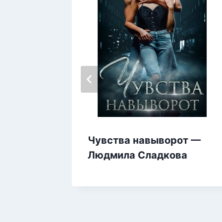
им не
Чувства навыворот —
абрус
Людмила Сладкова