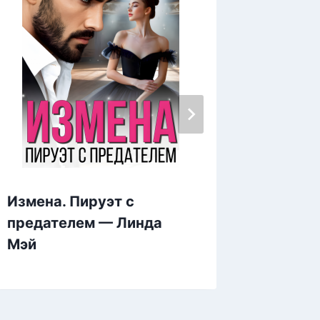
Измена. Пируэт с
Невест
предателем — Линда
Сергей
Мэй