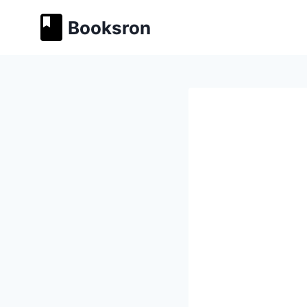
Перейти
Booksron
к
содержимому