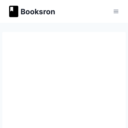
Перейти
Booksron
к
содержимому