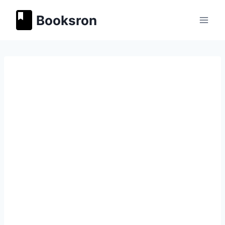
Перейти
Booksron
к
содержимому