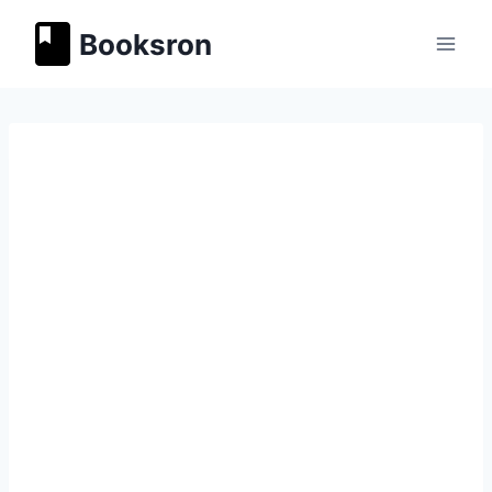
Перейти
Booksron
к
содержимому