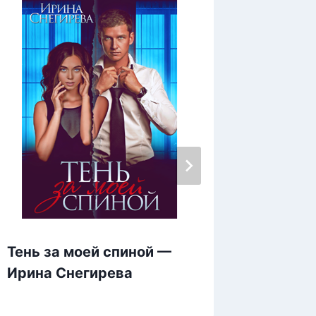
Тень за моей спиной —
Волчиц
Ирина Снегирева
Незаче
Лина 