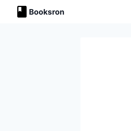
Перейти
Booksron
к
содержимому