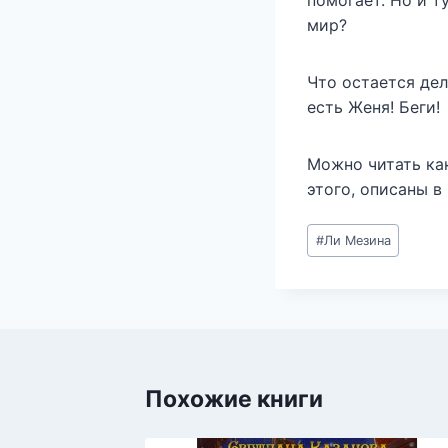
помогает. Но и т
мир?
Что остается дел
есть Женя! Беги!
Можно читать ка
этого, описаны в
Метки
#
Ли Мезина
записи:
Похожие книги