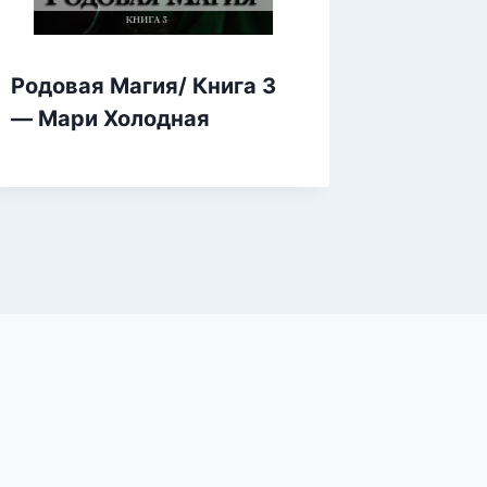
Родовая Магия/ Книга 3
Цветоч
— Мари Холодная
мага —