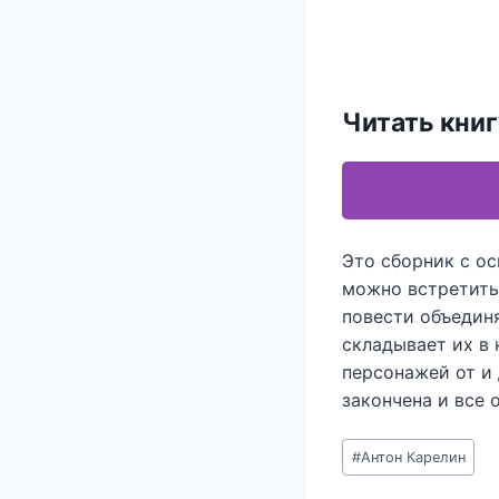
Читать кни
Это сборник с ос
можно встретить 
повести объединя
складывает их в 
персонажей от и 
закончена и все 
Метки
#
Антон Карелин
записи: