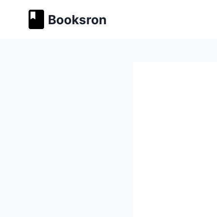
Перейти
Booksron
к
содержимому