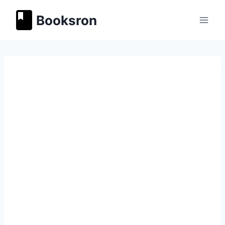
Перейти
Booksron
к
содержимому