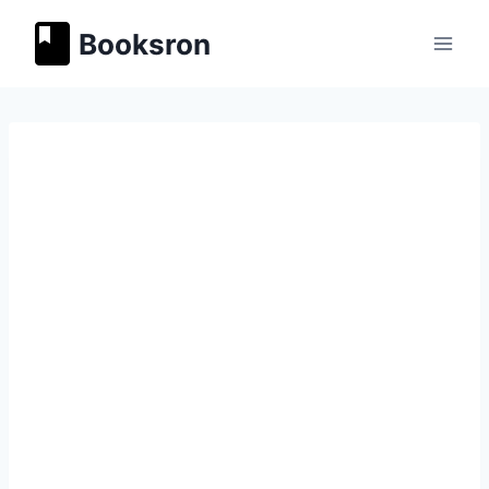
Перейти
Booksron
к
содержимому