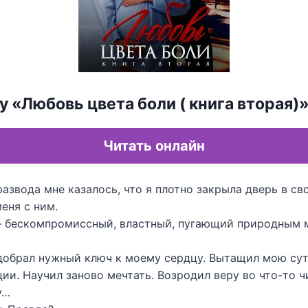
у «Любовь цвета боли ( книга вторая)
Читать онлайн
азвода мне казалось, что я плотно закрыла дверь в св
меня с ним.
 бескомпромиссный, властный, пугающий природным 
добрал нужный ключ к моему сердцу. Вытащил мою сут
ции. Научил заново мечтать. Возродил веру во что-то ч
у…