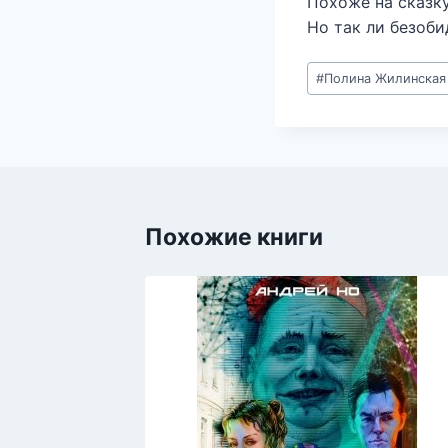
Похоже на сказку
Но так ли безоби
Метки
#
Полина Жилинская
записи:
Похожие книги