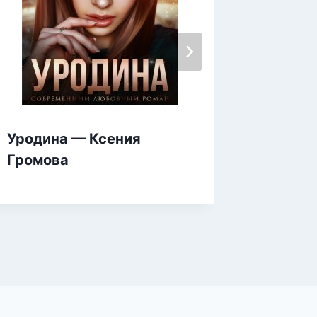
Уродина — Ксения
Украду
Громова
Крис Г