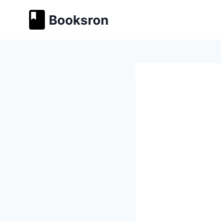
Перейти
Booksron
к
содержимому