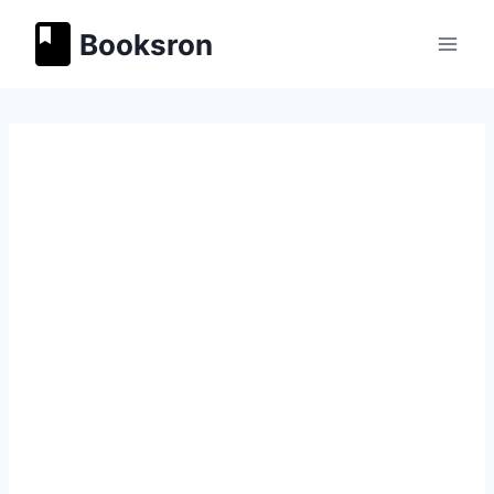
Перейти
Booksron
к
содержимому