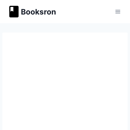
Перейти
Booksron
к
содержимому