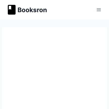
Перейти
Booksron
к
содержимому