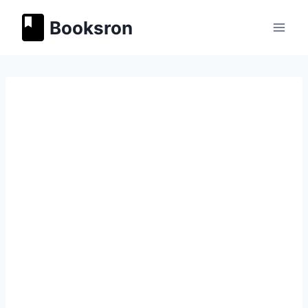
Перейти
Booksron
к
содержимому