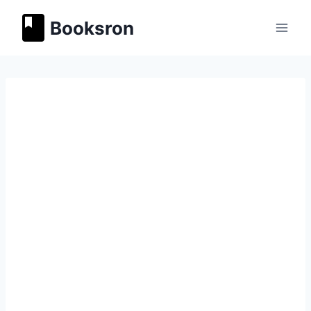
Перейти
Booksron
к
содержимому