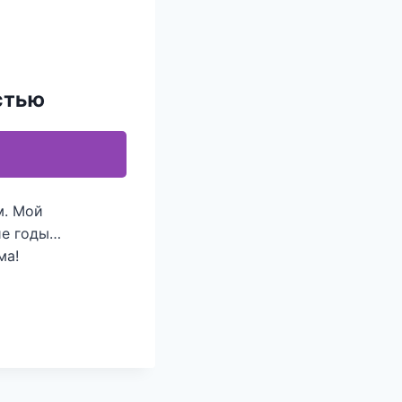
стью
м. Мой
ие годы…
ма!