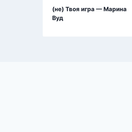
(не) Твоя игра — Марина
к
Вуд