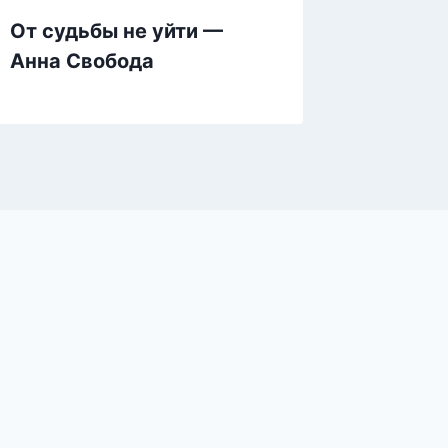
От судьбы не уйти —
(не) С
Анна Свобода
— Инга