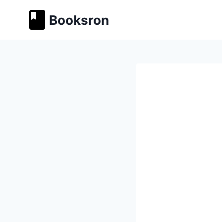
Перейти
Booksron
к
содержимому