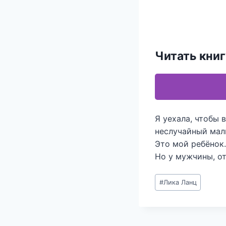
Читать кни
Я уехала, чтобы 
неслучайный мал
Это мой ребёнок.
Но у мужчины, о
Метки
#
Лика Ланц
записи: