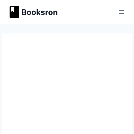
Перейти
Booksron
к
содержимому