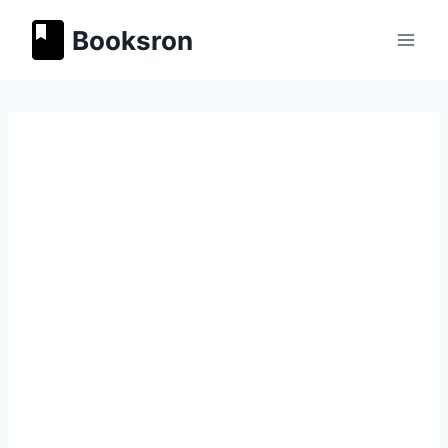
Перейти
Booksron
к
содержимому