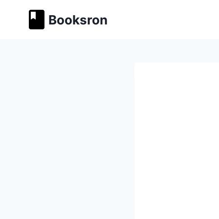
Перейти
Booksron
к
содержимому