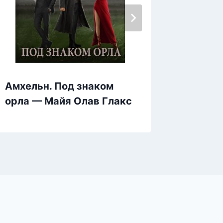
Амхельн. Под знаком
Невест
орла — Майя Олав Глакс
Анетта