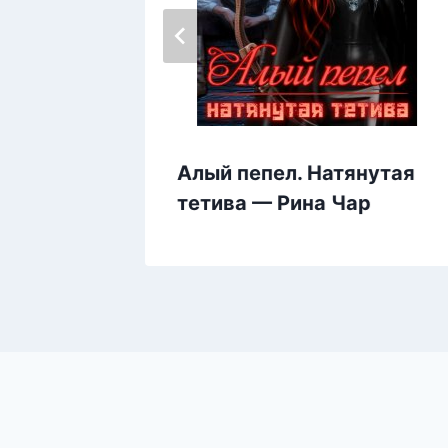
 Лории
Алый пепел. Натянутая
тетива — Рина Чар