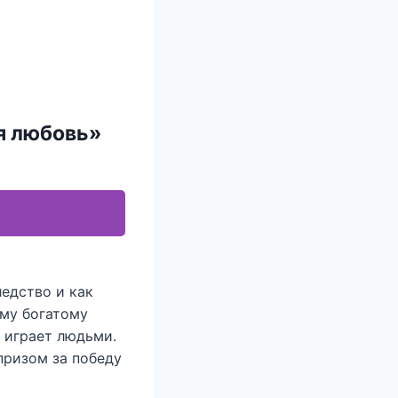
я любовь»
ледство и как
ему богатому
о играет людьми.
призом за победу