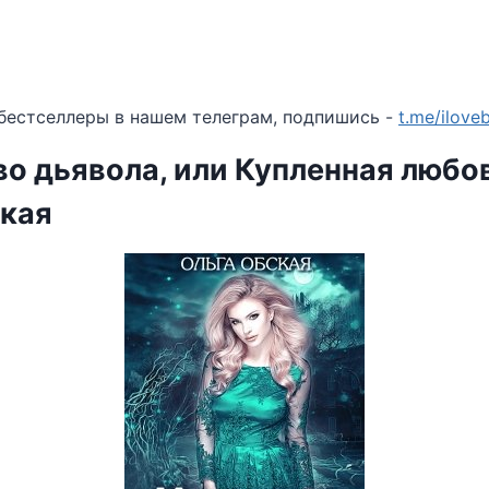
бестселлеры в нашем телеграм, подпишись -
t.me/ilov
о дьявола, или Купленная любо
ская