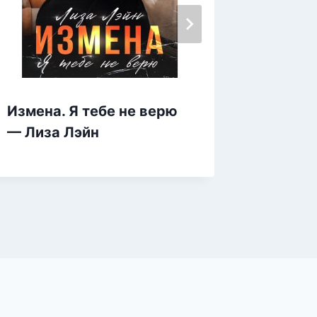
Слома
Измена. Я тебе не верю
Анна К
— Лиза Лэйн