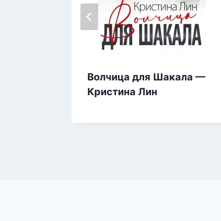
Волчица для Шакала —
 —
Кристина Лин
а