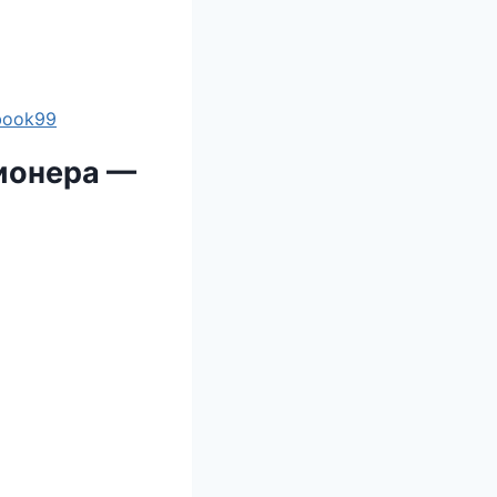
ebook99
лионера —