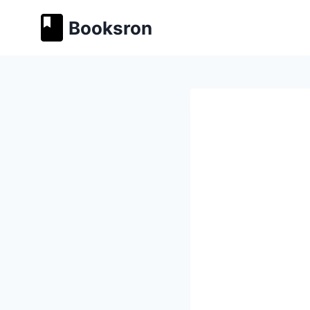
Перейти
Booksron
к
содержимому