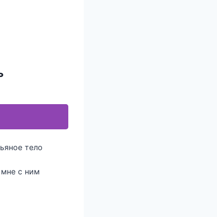
ь
пьяное тело
 мне с ним