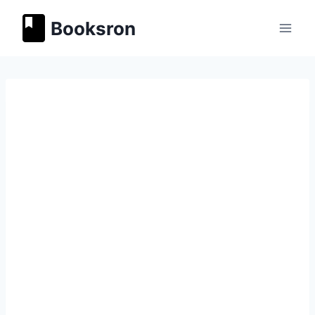
Перейти
Booksron
к
содержимому