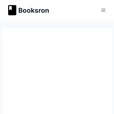
Перейти
Booksron
к
содержимому