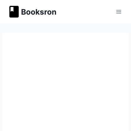
Перейти
Booksron
к
содержимому