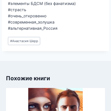
#элементы БДСМ (без фанатизма)
#страсть
#очень_откровенно
#современная_золушка
#альтернативная_Россия
Метки
#
Анастасия Шерр
записи:
Похожие книги